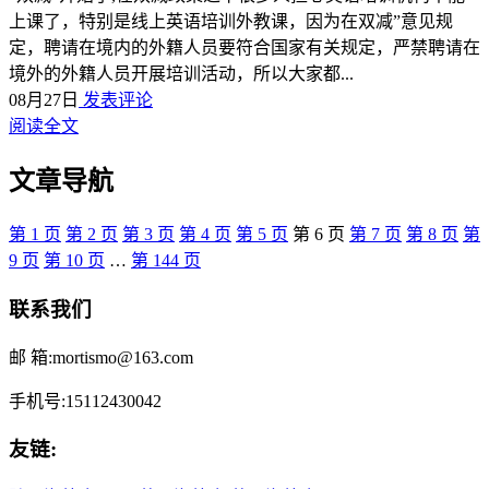
上课了，特别是线上英语培训外教课，因为在双减”意见规
定，聘请在境内的外籍人员要符合国家有关规定，严禁聘请在
境外的外籍人员开展培训活动，所以大家都...
08月27日
发表评论
阅读全文
文章导航
第
1
页
第
2
页
第
3
页
第
4
页
第
5
页
第
6
页
第
7
页
第
8
页
第
9
页
第
10
页
…
第
144
页
联系我们
邮 箱:mortismo@163.com
手机号:15112430042
友链: