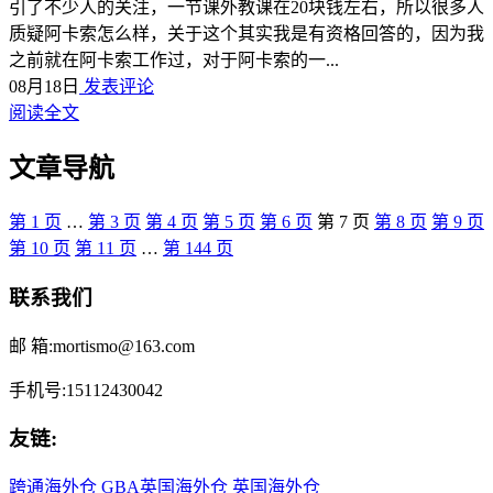
引了不少人的关注，一节课外教课在20块钱左右，所以很多人
质疑阿卡索怎么样，关于这个其实我是有资格回答的，因为我
之前就在阿卡索工作过，对于阿卡索的一...
08月18日
发表评论
阅读全文
文章导航
第
1
页
…
第
3
页
第
4
页
第
5
页
第
6
页
第
7
页
第
8
页
第
9
页
第
10
页
第
11
页
…
第
144
页
联系我们
邮 箱:mortismo@163.com
手机号:15112430042
友链:
跨通海外仓
GBA英国海外仓
英国海外仓